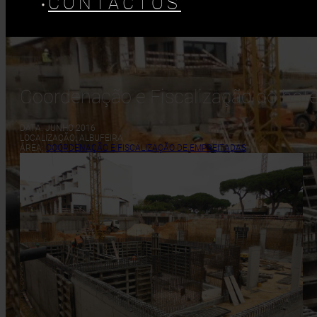
CONTACTOS
Coordenação e Fiscalização do hotel
DATA: JUNHO 2016
LOCALIZAÇÃO: ALBUFEIRA
ÁREA:
COORDENAÇÃO E FISCALIZAÇÃO DE EMPREITADAS