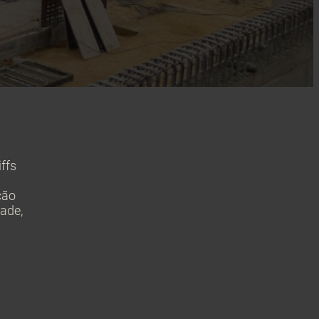
ffs
ção
dade,